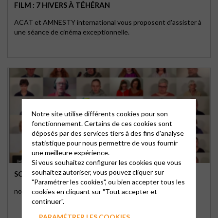
FILM : 7 HIVERS À TÉHÉRAN
ACAT et AMNESTY international vous proposent d'assister à
une séance de cinéma exceptionnelle.
Notre site utilise différents cookies pour son
fonctionnement. Certains de ces cookies sont
déposés par des services tiers à des fins d'analyse
statistique pour nous permettre de vous fournir
une meilleure expérience.
Si vous souhaitez configurer les cookies que vous
souhaitez autoriser, vous pouvez cliquer sur
SCHALOM SHALOM – UN CHANT POUR LA PAIX
"Paramétrer les cookies", ou bien accepter tous les
nous avons participé à un projet franco-allemand
cookies en cliquant sur "Tout accepter et
continuer".
PARAMÉTRER LES COOKIES