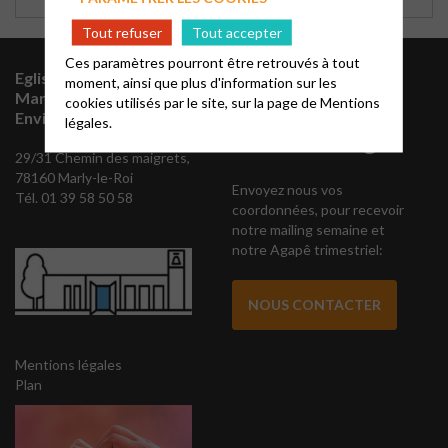
Tout refuser
Tout accepter
Ces paramètres pourront être retrouvés à tout
Eglise Protestante Unie
Vous souhaitez
moment, ainsi que plus d'information sur les
Marly-Le-Roi et
cookies utilisés par le site, sur la page de
Mentions
vous abonner à
Environs
légales.
notre mailing
29/31 Chemin des maigrets,
78160 Marly-le-Roi
Envoyez nous vos
Tél. 01 39 58 50 58
coordonnées, pour recevoir
notre mailing semaine et
notre Agapê trimestriel:
NOUS CONTACTER
Mentions légales
Plan