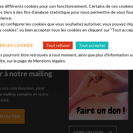
2 janvier, 21 février, 15 mars, 12 avril, 17 mai, 14 juin de 17 à 19 heure
lise différents cookies pour son fonctionnement. Certains de ces cooki
@wanadoo.fr
es tiers à des fins d'analyse statistique pour nous permettre de vous fou
rience.
tez configurer les cookies que vous souhaitez autoriser, vous pouvez cliq
s cookies", ou bien accepter tous les cookies en cliquant sur "Tout accep
R LES COOKIES
Tout refuser
Tout accepter
 pourront être retrouvés à tout moment, ainsi que plus d'information su
site, sur la page de
Mentions légales.
uhaitez vous
 à notre mailing
 vos coordonnées, pour
e mailing semaine et notre
riel:
ONTACTER
FAIRE UN DON