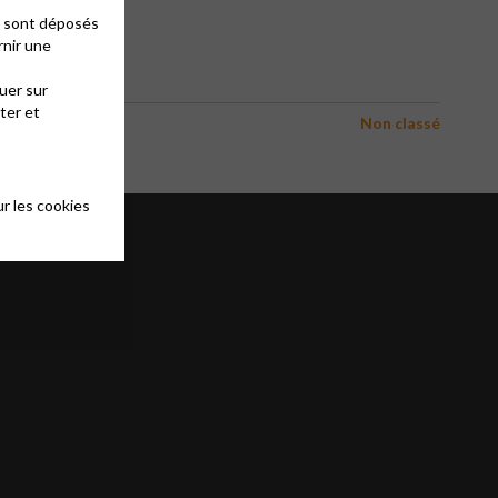
s. Salle Cana
es sont déposés
rnir une
uer sur
ter et
Non classé
r les cookies