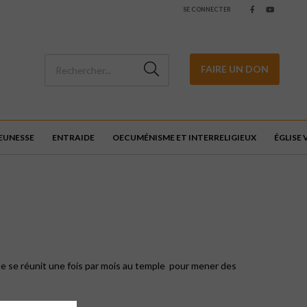
SE CONNECTER
FAIRE UN DON
JEUNESSE
ENTRAIDE
OECUMÉNISME ET INTERRELIGIEUX
ÉGLISE 
e se réunit une fois par mois au temple
pour mener des