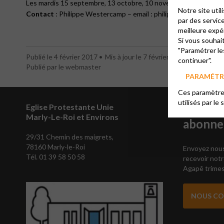
Les mardis 15 septembre, 13 octobre, 10 novembre, 15 décembre, 1
Notre site uti
Contact
: Philippe Westercamp – email : philippe.westercamp
par des servic
meilleure expé
Si vous souhai
"Paramétrer le
Publié le 4 février 2017
Mis à jour le 7 février 2018
continuer".
Publié par le webmaster
PARAMÉTRE
Ces paramètres
utilisés par le 
Eglise Protestante Unie
Vous so
Marly-Le-Roi et Environs
abonner
29/31 Chemin des maigrets,
78160 Marly-le-Roi
Envoyez nous
Tél. 01 39 58 50 58
recevoir notr
Agapê trimest
NOUS C