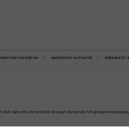
EMPS FORTS D’UNE VIE
GROUPES ET ACTIVITÉS
ENFANCE ET 
 et sévit dans plus de la moitié des pays du monde. Un groupe oecuméniqu