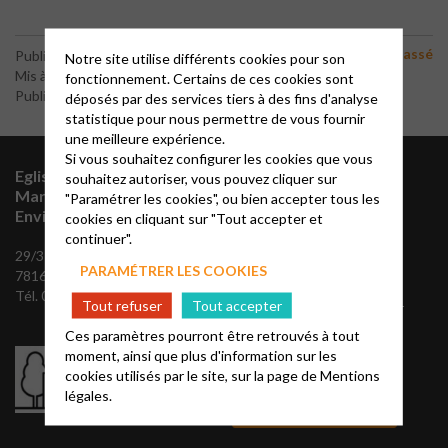
Non classé
Publié le 10 novembre 2017
Notre site utilise différents cookies pour son
Mis à jour le 7 février 2018
fonctionnement. Certains de ces cookies sont
Publié par le webmaster
déposés par des services tiers à des fins d'analyse
statistique pour nous permettre de vous fournir
une meilleure expérience.
Si vous souhaitez configurer les cookies que vous
Eglise Protestante Unie
Vous souhaitez
souhaitez autoriser, vous pouvez cliquer sur
Marly-Le-Roi et
"Paramétrer les cookies", ou bien accepter tous les
vous abonner à
Environs
cookies en cliquant sur "Tout accepter et
notre mailing
continuer".
29/31 Chemin des maigrets,
PARAMÉTRER LES COOKIES
78160 Marly-le-Roi
Envoyez nous vos
Tél. 01 39 58 50 58
Tout refuser
Tout accepter
coordonnées, pour recevoir
notre mailing semaine et
Ces paramètres pourront être retrouvés à tout
notre Agapê trimestriel:
moment, ainsi que plus d'information sur les
cookies utilisés par le site, sur la page de
Mentions
légales.
NOUS CONTACTER