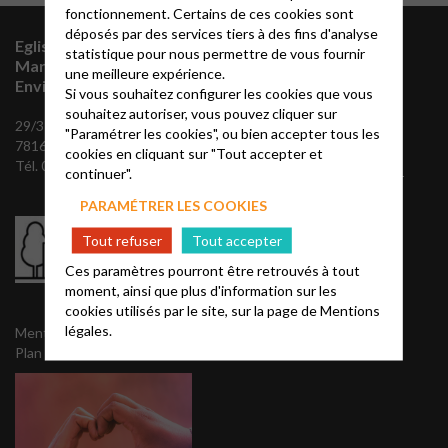
fonctionnement. Certains de ces cookies sont
déposés par des services tiers à des fins d'analyse
Eglise Protestante Unie
Vous souhaitez
statistique pour nous permettre de vous fournir
Marly-Le-Roi et
une meilleure expérience.
vous abonner à
Environs
Si vous souhaitez configurer les cookies que vous
notre mailing
souhaitez autoriser, vous pouvez cliquer sur
29/31 Chemin des maigrets,
"Paramétrer les cookies", ou bien accepter tous les
78160 Marly-le-Roi
cookies en cliquant sur "Tout accepter et
Envoyez nous vos
Tél. 01 39 58 50 58
continuer".
coordonnées, pour recevoir
notre mailing semaine et
PARAMÉTRER LES COOKIES
notre Agapê trimestriel:
Tout refuser
Tout accepter
Ces paramètres pourront être retrouvés à tout
NOUS CONTACTER
moment, ainsi que plus d'information sur les
cookies utilisés par le site, sur la page de
Mentions
légales.
Mentions légales
Plan