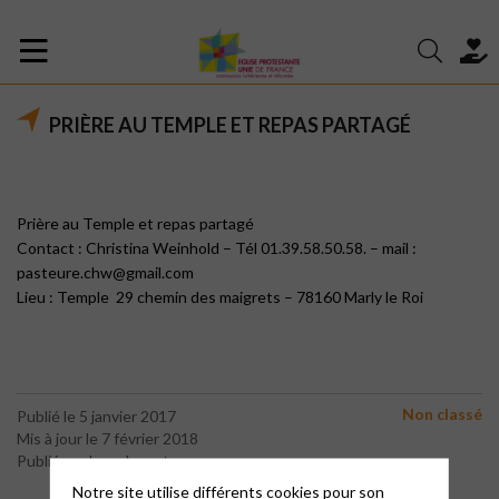
PRIÈRE AU TEMPLE ET REPAS PARTAGÉ
Prière au Temple et repas partagé
Contact : Christina Weinhold – Tél 01.39.58.50.58. – mail :
pasteure.chw@gmail.com
Lieu : Temple 29 chemin des maigrets – 78160 Marly le Roi
Non classé
Publié le 5 janvier 2017
Mis à jour le 7 février 2018
Publié par le webmaster
Notre site utilise différents cookies pour son