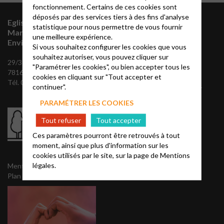
fonctionnement. Certains de ces cookies sont
déposés par des services tiers à des fins d'analyse
Eglise Protestante Unie
Vous souhaitez
statistique pour nous permettre de vous fournir
Marly-Le-Roi et
une meilleure expérience.
vous abonner à
Environs
Si vous souhaitez configurer les cookies que vous
notre mailing
souhaitez autoriser, vous pouvez cliquer sur
29/31 Chemin des maigrets,
"Paramétrer les cookies", ou bien accepter tous les
78160 Marly-le-Roi
cookies en cliquant sur "Tout accepter et
Envoyez nous vos
Tél. 01 39 58 50 58
continuer".
coordonnées, pour recevoir
notre mailing semaine et
PARAMÉTRER LES COOKIES
notre Agapê trimestriel:
Tout refuser
Tout accepter
Ces paramètres pourront être retrouvés à tout
NOUS CONTACTER
moment, ainsi que plus d'information sur les
cookies utilisés par le site, sur la page de
Mentions
légales.
Mentions légales
Plan