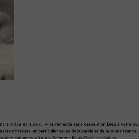
 la grâce et la paix ! 4 Je remercie sans cesse mon Dieu à votre suje
s les richesses, en particulier celles de la parole et de la connaissance.
ttendez le moment où notre Seigneur Jésus Christ se révèlera.