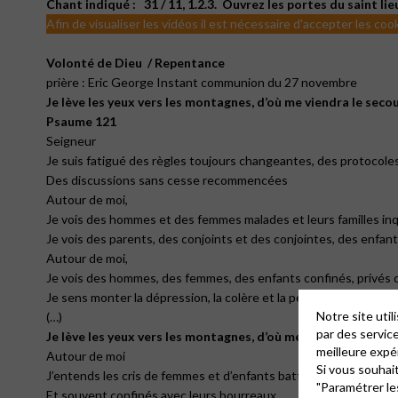
Chant indiqué :
31 / 11, 1.2.3.
Ouvrez les portes du saint lie
Afin de visualiser les vidéos il est nécessaire d'accepter les coo
Volonté de Dieu
/ Repentance
prière : Eric George Instant communion du 27 novembre
Je lève les yeux vers les montagnes, d’où me viendra le secou
Psaume 121
Seigneur
Je suis fatigué des règles toujours changeantes, des protocole
Des discussions sans cesse recommencées
Autour de moi,
Je vois des hommes et des femmes malades et leurs familles in
Je vois des parents, des conjoints et des conjointes, des enfant
Autour de moi,
Je vois des hommes, des femmes, des enfants confinés, privés de
Je sens monter la dépression, la colère et la peur
Notre site uti
(…)
par des servic
Je lève les yeux vers les montagnes, d’où me viendra le secou
meilleure expé
Autour de moi
Si vous souhai
J’entends les cris de femmes et d’enfants battus, maltraités, hu
"Paramétrer le
Et souvent confinés avec leurs bourreaux