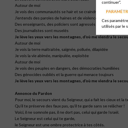
continuer".
Autour de moi
PARAMÉTRE
Je vois des communautés se haïr et se craindre
J’entends des paroles de haines et de violence
Ces paramètres
Des enseignants, des policiers sont agressés
utilisés par le 
Des journalistes sont muselés
Je lève les yeux vers les montagnes, d’où me viendra le secou
Autour de moi
Je vois la terre maltraitée, saignée, polluée, dilapidée
Je vois la vie abimée, manipulée, exploitée
Autour de moi
Je vois des peuples en dangers, des démocraties humiliées
Des génocides oubliés et la guerre qui menace toujours
Je lève les yeux vers les montagnes, d’où me viendra le secou
Annonce du Pardon
Pour moi, le secours vient du Seigneur, qui a fait les cieux et la t
Qu’il te préserve des faux pas, qu’il te garde sans se relâcher !
Voici, il ne somnole pas, il ne dort pas, celui qui garde Israël.
Le Seigneur est celui qui te garde,
le Seigneur est une ombre protectrice à tes côtés.