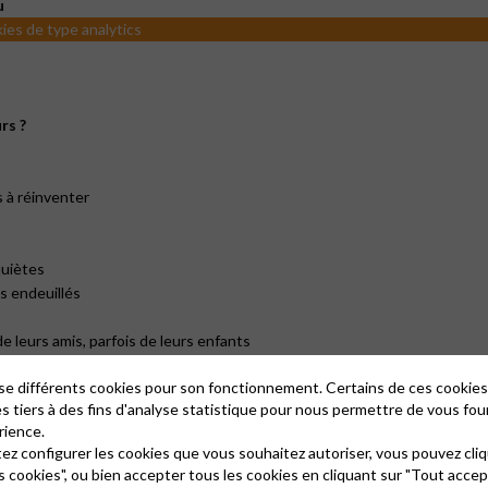
u
kies de type analytics
rs ?
s à réinventer
quiètes
s endeuillés
 leurs amis, parfois de leurs enfants
lise différents cookies pour son fonctionnement. Certains de ces cooki
es tiers à des fins d'analyse statistique pour nous permettre de vous fou
rs ?
rience.
tez configurer les cookies que vous souhaitez autoriser, vous pouvez cliq
miliés
s cookies", ou bien accepter tous les cookies en cliquant sur "Tout accep