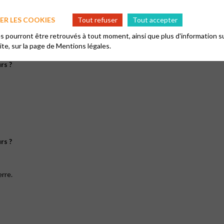
R LES COOKIES
Tout refuser
Tout accepter
 pourront être retrouvés à tout moment, ainsi que plus d'information su
site, sur la page de
Mentions légales.
rs ?
rs ?
erre.