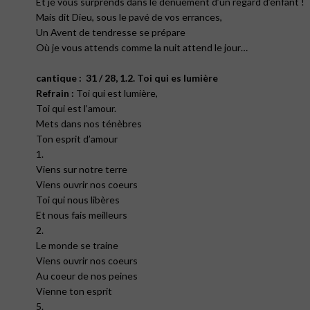
Et je vous surprends dans le dénuement d’un regard d’enfant !
Mais dit Dieu, sous le pavé de vos errances,
Un Avent de tendresse se prépare
Où je vous attends comme la nuit attend le jour…
cantique
:
31 / 28, 1.2. Toi qui es lumière
Refrain :
Toi qui est lumière,
Toi qui est l’amour.
Mets dans nos ténèbres
Ton esprit d’amour
1.
Viens sur notre terre
Viens ouvrir nos coeurs
Toi qui nous libères
Et nous fais meilleurs
2.
Le monde se traine
Viens ouvrir nos coeurs
Au coeur de nos peines
Vienne ton esprit
5.