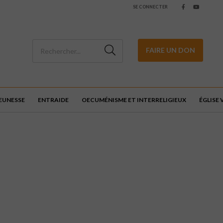
SE CONNECTER
FAIRE UN DON
JEUNESSE
ENTRAIDE
OECUMÉNISME ET INTERRELIGIEUX
ÉGLISE 