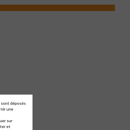
es sont déposés
rnir une
uer sur
ter et