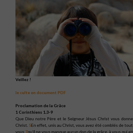
Veillez !
le culte en document PDF
Proclamation de la Grâce
1 Corinthiens 1.3-9
Que Dieu notre Père et le Seigneur Jésus Christ vous donnent
Christ.
5
En effet, unis au Christ, vous avez été comblés de toute
vous
7
qu’il ne vous manque aucun don de la grâce, à vous qui a