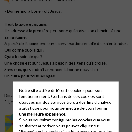
« Donne-moi à boire » dit Jésus.
Il est fatigué et épuisé.
Il s’adresse à la première personne qui croise son chemin : à une
samaritaine.
A partir de là commence une conversation remplie de malentendus.
Qui donne quoi à qui ?
Qui a besoin de qui ?
Une chose est sûr : Jésus a besoin des gens qu’il croise.
Sans eux, qui voudrait annoncer la bonne nouvelle ?
Un culte pour tous les âges.
Notre site utilise différents cookies pour son
Dimanche 12 mars 10h30 à 11h30 au temple.
fonctionnement. Certains de ces cookies sont
31, chemin des maigrets 78160 Marly-le-Roi
déposés par des services tiers à des fins d'analyse
statistique pour nous permettre de vous fournir
une meilleure expérience.
Si vous souhaitez configurer les cookies que vous
souhaitez autoriser, vous pouvez cliquer sur
"Paramétrer les cookies", ou bien accepter tous les