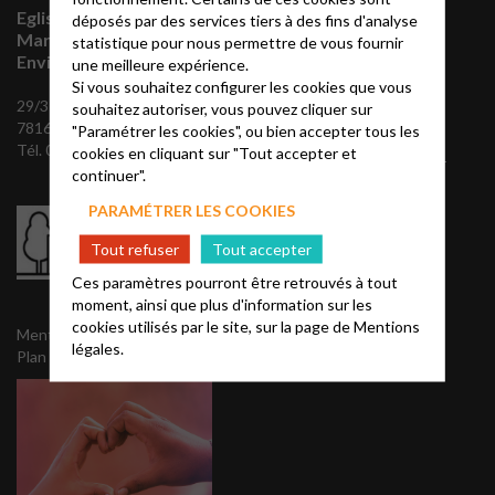
Eglise Protestante Unie
Vous souhaitez
déposés par des services tiers à des fins d'analyse
Marly-Le-Roi et
statistique pour nous permettre de vous fournir
vous abonner à
Environs
une meilleure expérience.
notre mailing
Si vous souhaitez configurer les cookies que vous
29/31 Chemin des maigrets,
souhaitez autoriser, vous pouvez cliquer sur
78160 Marly-le-Roi
"Paramétrer les cookies", ou bien accepter tous les
Envoyez nous vos
Tél. 01 39 58 50 58
cookies en cliquant sur "Tout accepter et
coordonnées, pour recevoir
continuer".
notre mailing semaine et
notre Agapê trimestriel:
PARAMÉTRER LES COOKIES
Tout refuser
Tout accepter
NOUS CONTACTER
Ces paramètres pourront être retrouvés à tout
moment, ainsi que plus d'information sur les
cookies utilisés par le site, sur la page de
Mentions
Mentions légales
légales.
Plan