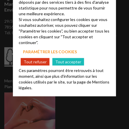
déposés par des services tiers à des fins d'analyse
Marly-Le-Roi et
vous abonner à
statistique pour nous permettre de vous fournir
Environs
une meilleure expérience.
notre mailing
Si vous souhaitez configurer les cookies que vous
29/31 Chemin des maigrets,
souhaitez autoriser, vous pouvez cliquer sur
78160 Marly-le-Roi
Envoyez nous vos
"Paramétrer les cookies", ou bien accepter tous les
Tél. 01 39 58 50 58
coordonnées, pour recevoir
cookies en cliquant sur "Tout accepter et
notre mailing semaine et
continuer".
notre Agapê trimestriel:
PARAMÉTRER LES COOKIES
Tout refuser
Tout accepter
NOUS CONTACTER
Ces paramètres pourront être retrouvés à tout
moment, ainsi que plus d'information sur les
Mentions légales
cookies utilisés par le site, sur la page de
Mentions
Plan
légales.