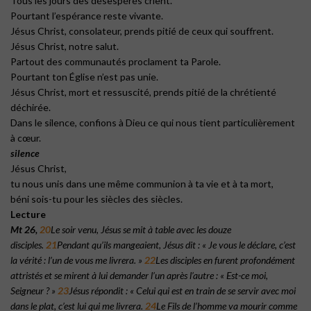
Tous les jours des désespérés crient.
Pourtant l’espérance reste vivante.
Jésus Christ, consolateur, prends pitié de ceux qui souffrent.
Jésus Christ, notre salut.
Partout des communautés proclament ta Parole.
Pourtant ton Église n’est pas unie.
Jésus Christ, mort et ressuscité, prends pitié de la chrétienté
déchirée.
Dans le silence, confions à Dieu ce qui nous tient particulièrement
à cœur.
silence
Jésus Christ,
tu nous unis dans une même communion à ta vie et à ta mort,
béni sois-tu pour les siècles des siècles.
Lecture
Mt 26,
20
Le soir venu, Jésus se mit à table avec les douze
disciples.
21
Pendant qu’ils mangeaient, Jésus dit : « Je vous le déclare, c’est
la vérité : l’un de vous me livrera. »
22
Les disciples en furent profondément
attristés et se mirent à lui demander l’un après l’autre : « Est-ce moi,
Seigneur ? »
23
Jésus répondit : « Celui qui est en train de se servir avec moi
dans le plat, c’est lui qui me livrera.
24
Le Fils de l’homme va mourir comme