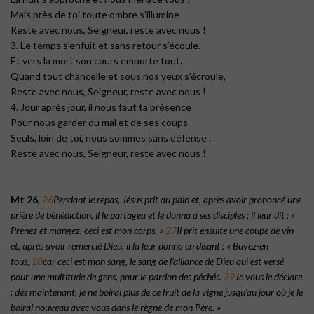
Mais près de toi toute ombre s’illumine
Reste avec nous, Seigneur, reste avec nous !
3. Le temps s’enfuit et sans retour s’écoule.
Et vers la mort son cours emporte tout.
Quand tout chancelle et sous nos yeux s’écroule,
Reste avec nous, Seigneur, reste avec nous !
4. Jour après jour, il nous faut ta présence
Pour nous garder du mal et de ses coups.
Seuls, loin de toi, nous sommes sans défense :
Reste avec nous, Seigneur, reste avec nous !
Mt 26
,
26
Pendant le repas, Jésus prit du pain et, après avoir prononcé une
prière de bénédiction, il le partagea et le donna à ses disciples ; il leur dit : «
Prenez et mangez, ceci est mon corps. »
27
Il prit ensuite une coupe de vin
et, après avoir remercié Dieu, il la leur donna en disant : « Buvez-en
tous,
28
car ceci est mon sang, le sang de l’alliance de Dieu qui est versé
pour une multitude de gens, pour le pardon des péchés.
29
Je vous le déclare
: dès maintenant, je ne boirai plus de ce fruit de la vigne jusqu’au jour où je le
boirai nouveau avec vous dans le règne de mon Père. »