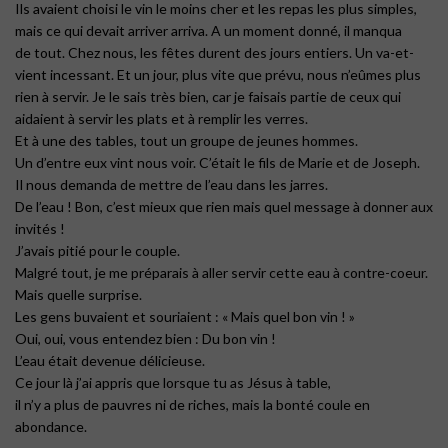
Ils avaient choisi le vin le moins cher et les repas les plus simples,
mais ce qui devait arriver arriva. A un moment donné, il manqua
de tout. Chez nous, les fêtes durent des jours entiers. Un va-et-
vient incessant. Et un jour, plus vite que prévu, nous n’eûmes plus
rien à servir. Je le sais très bien, car je faisais partie de ceux qui
aidaient à servir les plats et à remplir les verres.
Et à une des tables, tout un groupe de jeunes hommes.
Un d’entre eux vint nous voir. C’était le fils de Marie et de Joseph.
Il nous demanda de mettre de l’eau dans les jarres.
De l’eau ! Bon, c’est mieux que rien mais quel message à donner aux
invités !
J’avais pitié pour le couple.
Malgré tout, je me préparais à aller servir cette eau à contre-coeur.
Mais quelle surprise.
Les gens buvaient et souriaient : « Mais quel bon vin ! »
Oui, oui, vous entendez bien : Du bon vin !
L’eau était devenue délicieuse.
Ce jour là j’ai appris que lorsque tu as Jésus à table,
il n’y a plus de pauvres ni de riches, mais la bonté coule en
abondance.