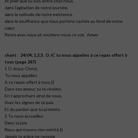
et prier que tu sois entré chez nous,
dans l’agitation de notre journée,
dans la solitude de notre existence,
dans la souffrance que nous portons cachée au fond de notre
cœur.
Reste avec nous et soutiens-nous ce soir. Amen
chant
:
24/04, 1.2.3. O JC tu nous appelles à ce repas offert à
tous (page 287)
1 O Jésus-Christ,
Tu nous appelles
A ce repas offert à tous.||
Dans ton amour, tu te révèles
En t’approchant ainsi de nous,
Avec les signes de ta paix
Et du pardon que tu promets.
2 Tu nous accueilles
Dans ta joie
Nous qui n’avons rien mérité.||
Jamais ta grâce ne renvoie