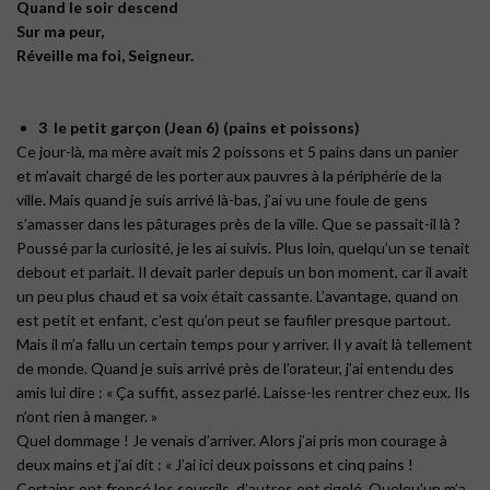
Quand le soir descend
Sur ma peur,
Réveille ma foi, Seigneur.
3 le petit garçon (Jean 6) (pains et poissons)
Ce jour-là, ma mère avait mis 2 poissons et 5 pains dans un panier
et m’avait chargé de les porter aux pauvres à la périphérie de la
ville. Mais quand je suis arrivé là-bas, j’ai vu une foule de gens
s’amasser dans les pâturages près de la ville. Que se passait-il là ?
Poussé par la curiosité, je les ai suivis. Plus loin, quelqu’un se tenait
debout et parlait. Il devait parler depuis un bon moment, car il avait
un peu plus chaud et sa voix était cassante. L’avantage, quand on
est petit et enfant, c’est qu’on peut se faufiler presque partout.
Mais il m’a fallu un certain temps pour y arriver. Il y avait là tellement
de monde. Quand je suis arrivé près de l’orateur, j’ai entendu des
amis lui dire : « Ça suffit, assez parlé. Laisse-les rentrer chez eux. Ils
n’ont rien à manger. »
Quel dommage ! Je venais d’arriver. Alors j’ai pris mon courage à
deux mains et j’ai dit : « J’ai ici deux poissons et cinq pains !
Certains ont froncé les sourcils, d’autres ont rigolé. Quelqu’un m’a