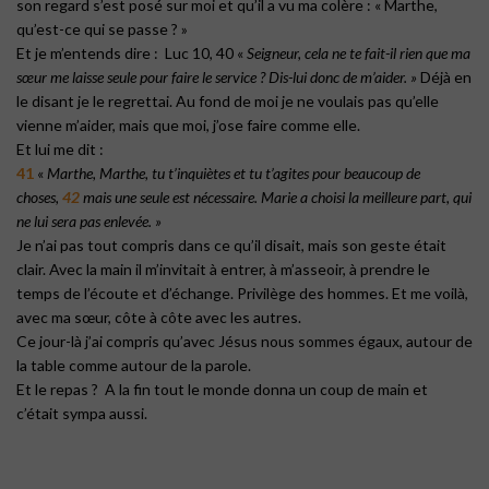
son regard s’est posé sur moi et qu’il a vu ma colère : « Marthe,
qu’est-ce qui se passe ? »
Et je m’entends dire : Luc 10, 40 «
Seigneur, cela ne te fait-il rien que ma
sœur me laisse seule pour faire le service ? Dis-lui donc de m’aider. »
Déjà en
le disant je le regrettai. Au fond de moi je ne voulais pas qu’elle
vienne m’aider, mais que moi, j’ose faire comme elle.
Et lui me dit :
41
«
Marthe, Marthe, tu t’inquiètes et tu t’agites pour beaucoup de
choses,
42
mais une seule est nécessaire. Marie a choisi la meilleure part, qui
ne lui sera pas enlevée. »
Je n’ai pas tout compris dans ce qu’il disait, mais son geste était
clair. Avec la main il m’invitait à entrer, à m’asseoir, à prendre le
temps de l’écoute et d’échange. Privilège des hommes. Et me voilà,
avec ma sœur, côte à côte avec les autres.
Ce jour-là j’ai compris qu’avec Jésus nous sommes égaux, autour de
la table comme autour de la parole.
Et le repas ? A la fin tout le monde donna un coup de main et
c’était sympa aussi.